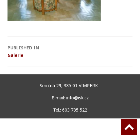
P
PUBLISHED IN
Galerie
o
s
t
Smrčná 29, 385 01 VIMPERK
E-mail: info@isk.cz
n
Tel.: 603 785 522
a
v