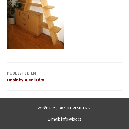
P
PUBLISHED IN
Doplňky a solitéry
o
s
t
Smrčná 29, 385 01 VIMPERK
E-mail: info@isk.cz
n